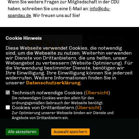
Wenn Sie weitere Fragen zur Mitgliedschaft in der CDU
haben, schreiben Sie uns eine E-Mail an:
info@cdu-
spandau.de
. Wir freuen uns auf Sie!
Cookie Hinweis
Die CDU Spandau
steht für Familie,
Diese Webseite verwendet Cookies, die notwendig
Investitionen und
sind, um die Webseite zu nutzen. Weiterhin verwenden
wir Dienste von Drittanbietern, die uns helfen, unser
Teilhabe im und am
Webangebot zu verbessern (Website-Optmierung). Für
Berliner Bezirk
die Verwendung bestimmter Dienste, benötigen wir
Spandau.
Ihre Einwilligung. Ihre Einwilligung können Sie jederzeit
widerrufen. Weitere Informationen finden Sie in
unserer
Datenschutzerklärung
.
Technisch notwendige Cookies (
Übersicht
)
Die notwendigen Cookies werden allein für den
IMPRESSUM
DATENSCHUTZ
KONTAKT
ordnungsgemäßen Gebrauch der Webseite benötigt.
Cookies von Drittanbietern (
Übersicht
)
Zur Optimierung unserer Webseite binden wir Dienste und
Angebote von Drittanbietern ein.
@2026 CDU Spandau
Alle Rechte vorbehalten.
Alle akzeptieren
Auswahl speichern