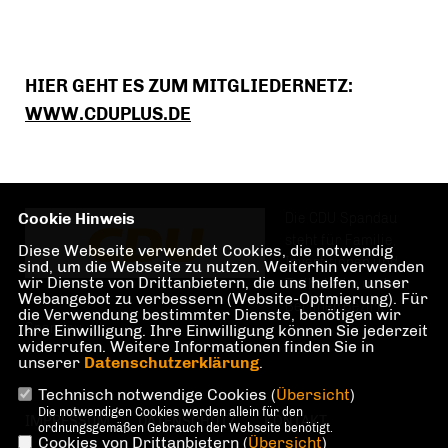
HIER GEHT ES ZUM MITGLIEDERNETZ:
WWW.CDUPLUS.DE
Cookie Hinweis
Die CDU Spandau
steht für Familie,
Diese Webseite verwendet Cookies, die notwendig
Investitionen und
sind, um die Webseite zu nutzen. Weiterhin verwenden
wir Dienste von Drittanbietern, die uns helfen, unser
Teilhabe im und am
Webangebot zu verbessern (Website-Optmierung). Für
Berliner Bezirk
die Verwendung bestimmter Dienste, benötigen wir
Spandau.
Ihre Einwilligung. Ihre Einwilligung können Sie jederzeit
widerrufen. Weitere Informationen finden Sie in
unserer
Datenschutzerklärung
.
Technisch notwendige Cookies (
Übersicht
)
Die notwendigen Cookies werden allein für den
IMPRESSUM
DATENSCHUTZ
KONTAKT
ordnungsgemäßen Gebrauch der Webseite benötigt.
Cookies von Drittanbietern (
Übersicht
)