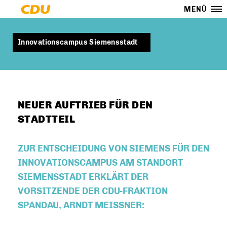
MENÜ
Innovationscampus Siemensstadt
NEUER AUFTRIEB FÜR DEN
STADTTEIL
ZUR ENTSCHEIDUNG VON SIEMENS FÜR DEN
INNOVATIONSCAMPUS AM STANDORT
SIEMENSSTADT ERKLÄRT DER
VORSITZENDE DER CDU-FRAKTION
SPANDAU, ARNDT MEISSNER: