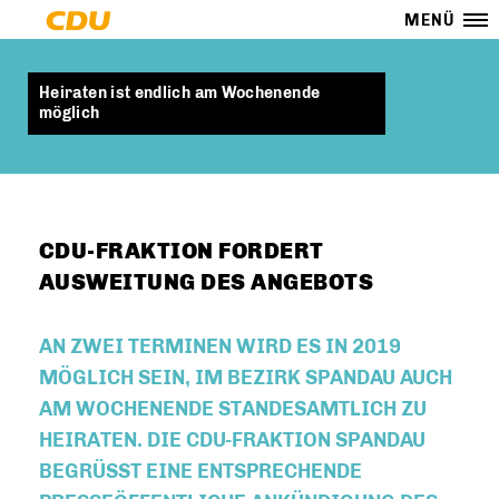
MENÜ
Heiraten ist endlich am Wochenende
möglich
CDU-FRAKTION FORDERT
AUSWEITUNG DES ANGEBOTS
AN ZWEI TERMINEN WIRD ES IN 2019
MÖGLICH SEIN, IM BEZIRK SPANDAU AUCH
AM WOCHENENDE STANDESAMTLICH ZU
HEIRATEN. DIE CDU-FRAKTION SPANDAU
BEGRÜSST EINE ENTSPRECHENDE P