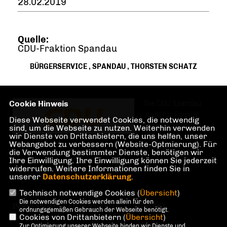
28.02.2019
Quelle:
CDU-Fraktion Spandau
BÜRGERSERVICE
,
SPANDAU
,
THORSTEN SCHATZ
Cookie Hinweis
Die CDU Spandau
steht für Familie,
Diese Webseite verwendet Cookies, die notwendig
Investitionen und
sind, um die Webseite zu nutzen. Weiterhin verwenden
wir Dienste von Drittanbietern, die uns helfen, unser
Teilhabe im und am
Webangebot zu verbessern (Website-Optmierung). Für
Berliner Bezirk
die Verwendung bestimmter Dienste, benötigen wir
Spandau.
Ihre Einwilligung. Ihre Einwilligung können Sie jederzeit
widerrufen. Weitere Informationen finden Sie in
unserer
Datenschutzerklärung
.
Technisch notwendige Cookies (
Übersicht
)
Die notwendigen Cookies werden allein für den
IMPRESSUM
DATENSCHUTZ
KONTAKT
ordnungsgemäßen Gebrauch der Webseite benötigt.
Cookies von Drittanbietern (
Übersicht
)
Zur Optimierung unserer Webseite binden wir Dienste und