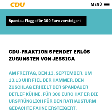
MENÜ
Spandau-Flagge für 300 Euro versteigert
CDU-FRAKTION SPENDET ERLÖS
ZUGUNSTEN VON JESSICA
AM FREITAG, DEN 13. SEPTEMBER, UM
13.13 UHR FIEL DER HAMMER. DEN
ZUSCHLAG ERHIELT DER SPANDAUER
DETLEF KÜHNE. FÜR 300 EURO HAT ER DIE
URSPRÜNGLICH FÜR DEN RATHAUSTURM
GEDACHTE FAHNE ERSTEIGERT.