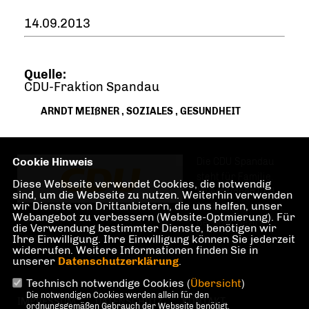
14.09.2013
Quelle:
CDU-Fraktion Spandau
ARNDT MEIßNER
,
SOZIALES
,
GESUNDHEIT
Cookie Hinweis
Die CDU Spandau
steht für Familie,
Diese Webseite verwendet Cookies, die notwendig
Investitionen und
sind, um die Webseite zu nutzen. Weiterhin verwenden
wir Dienste von Drittanbietern, die uns helfen, unser
Teilhabe im und am
Webangebot zu verbessern (Website-Optmierung). Für
Berliner Bezirk
die Verwendung bestimmter Dienste, benötigen wir
Spandau.
Ihre Einwilligung. Ihre Einwilligung können Sie jederzeit
widerrufen. Weitere Informationen finden Sie in
unserer
Datenschutzerklärung
.
Technisch notwendige Cookies (
Übersicht
)
Die notwendigen Cookies werden allein für den
IMPRESSUM
DATENSCHUTZ
KONTAKT
ordnungsgemäßen Gebrauch der Webseite benötigt.