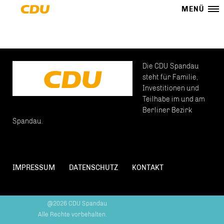
MENÜ
Die CDU Spandau
steht für Familie,
Investitionen und
Teilhabe im und am
Berliner Bezirk
Spandau.
IMPRESSUM
DATENSCHUTZ
KONTAKT
@2026 CDU Spandau
Alle Rechte vorbehalten.