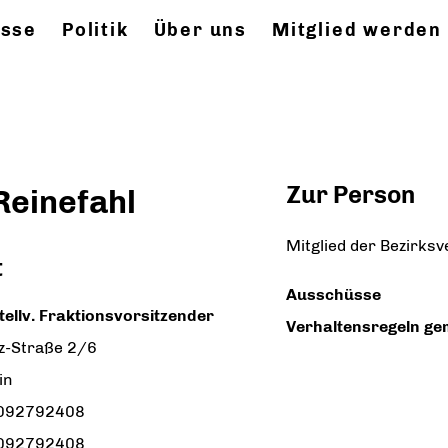
esse
Politik
Über uns
Mitglied werden
Zur Person
Reinefahl
Mitglied der Bezirk
t
Ausschüsse
tellv. Fraktionsvorsitzender
Verhaltensregeln ge
z-Straße 2/6
in
3092792408
3092792408