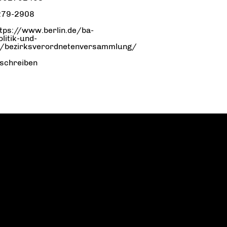
279-2908
ttps://www.berlin.de/ba-
litik-und-
g/bezirksverordnetenversammlung/
 schreiben