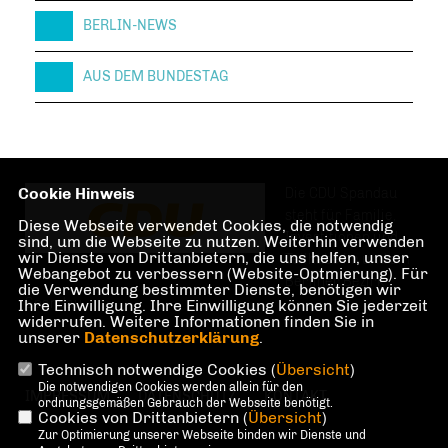
BERLIN-NEWS
AUS DEM BUNDESTAG
Cookie Hinweis
Die CDU Spandau
steht für Familie,
Diese Webseite verwendet Cookies, die notwendig
Investitionen und
sind, um die Webseite zu nutzen. Weiterhin verwenden
wir Dienste von Drittanbietern, die uns helfen, unser
Teilhabe im und am
Webangebot zu verbessern (Website-Optmierung). Für
Berliner Bezirk
die Verwendung bestimmter Dienste, benötigen wir
Spandau.
Ihre Einwilligung. Ihre Einwilligung können Sie jederzeit
widerrufen. Weitere Informationen finden Sie in
unserer
Datenschutzerklärung
.
Technisch notwendige Cookies (
Übersicht
)
Die notwendigen Cookies werden allein für den
IMPRESSUM
DATENSCHUTZ
KONTAKT
ordnungsgemäßen Gebrauch der Webseite benötigt.
Cookies von Drittanbietern (
Übersicht
)
Zur Optimierung unserer Webseite binden wir Dienste und