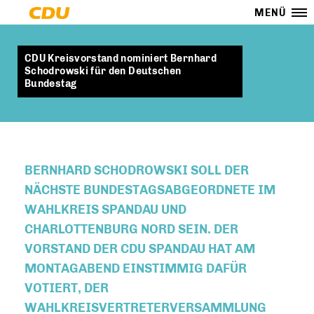
MENÜ
CDU Kreisvorstand nominiert Bernhard
Schodrowski für den Deutschen
Bundestag
BERNHARD SCHODROWSKI SOLL DER
NÄCHSTE BUNDESTAGSABGEORDNETE IM
WAHLKREIS SPANDAU UND
CHARLOTTENBURG NORD SEIN. DER
VORSTAND DER CDU SPANDAU HAT AM
MONTAGABEND EINSTIMMIG DAFÜR
VOTIERT, DER
WAHLKREISVERTRETERVERSAMMLUNG