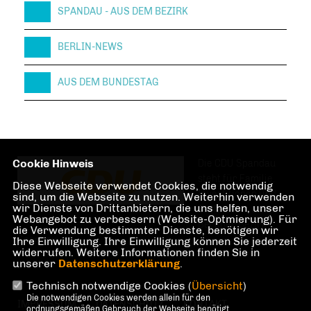
SPANDAU - AUS DEM BEZIRK
BERLIN-NEWS
AUS DEM BUNDESTAG
Cookie Hinweis
Die CDU Spandau
steht für Familie,
Diese Webseite verwendet Cookies, die notwendig
Investitionen und
sind, um die Webseite zu nutzen. Weiterhin verwenden
wir Dienste von Drittanbietern, die uns helfen, unser
Teilhabe im und am
Webangebot zu verbessern (Website-Optmierung). Für
Berliner Bezirk
die Verwendung bestimmter Dienste, benötigen wir
Spandau.
Ihre Einwilligung. Ihre Einwilligung können Sie jederzeit
widerrufen. Weitere Informationen finden Sie in
unserer
Datenschutzerklärung
.
Technisch notwendige Cookies (
Übersicht
)
Die notwendigen Cookies werden allein für den
IMPRESSUM
DATENSCHUTZ
KONTAKT
ordnungsgemäßen Gebrauch der Webseite benötigt.