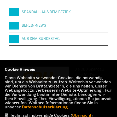
SPANDAU - AUS DEM BEZIRK
BERLIN-NEWS
AUS DEM BUNDESTAG
Cookie Hinweis
Die CDU Spandau
steht für Familie,
Diese Webseite verwendet Cookies, die notwendig
Investitionen und
sind, um die Webseite zu nutzen. Weiterhin verwenden
wir Dienste von Drittanbietern, die uns helfen, unser
Teilhabe im und am
Webangebot zu verbessern (Website-Optmierung). Für
Berliner Bezirk
die Verwendung bestimmter Dienste, benötigen wir
Spandau.
Ihre Einwilligung. Ihre Einwilligung können Sie jederzeit
widerrufen. Weitere Informationen finden Sie in
unserer
Datenschutzerklärung
.
Technisch notwendige Cookies (
Übersicht
)