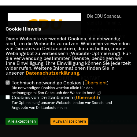
Die CDU Spandau
steht für Familie,
Cookie Hinweis
Investitionen und
Teilhabe im und am
Diese Webseite verwendet Cookies, die notwendig
sind, um die Webseite zu nutzen. Weiterhin verwenden
Berliner Bezirk
wir Dienste von Drittanbietern, die uns helfen, unser
Spandau.
Webangebot zu verbessern (Website-Optmierung). Für
die Verwendung bestimmter Dienste, benötigen wir
Ihre Einwilligung. Ihre Einwilligung können Sie jederzeit
widerrufen. Weitere Informationen finden Sie in
unserer
Datenschutzerklärung
.
IMPRESSUM
DATENSCHUTZ
KONTAKT
Technisch notwendige Cookies (
Übersicht
)
Die notwendigen Cookies werden allein für den
ordnungsgemäßen Gebrauch der Webseite benötigt.
Cookies von Drittanbietern (
Übersicht
)
@2026 CDU Spandau
Zur Optimierung unserer Webseite binden wir Dienste und
Alle Rechte vorbehalten.
Angebote von Drittanbietern ein.
Alle akzeptieren
Auswahl speichern
REALISATION: SHARKNESS MEDIA GMBH & CO. KG