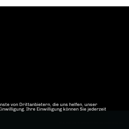
ste von Drittanbietern, die uns helfen, unser
illigung. Ihre Einwilligung können Sie jederzeit
REALISATION: SHARKNESS MEDIA GMBH & CO. KG