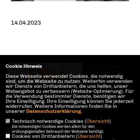
14.04.2023
Cookie Hinweis
Die CDU Spandau
steht für Familie,
Diese Webseite verwendet Cookies, die notwendig
Investitionen und
sind, um die Webseite zu nutzen. Weiterhin verwenden
wir Dienste von Drittanbietern, die uns helfen, unser
Teilhabe im und am
Webangebot zu verbessern (Website-Optmierung). Für
Berliner Bezirk
die Verwendung bestimmter Dienste, benötigen wir
Spandau.
Ihre Einwilligung. Ihre Einwilligung können Sie jederzeit
widerrufen. Weitere Informationen finden Sie in
unserer
Datenschutzerklärung
.
Technisch notwendige Cookies (
Übersicht
)
Die notwendigen Cookies werden allein für den
IMPRESSUM
DATENSCHUTZ
KONTAKT
ordnungsgemäßen Gebrauch der Webseite benötigt.
Cookies von Drittanbietern (
Übersicht
)