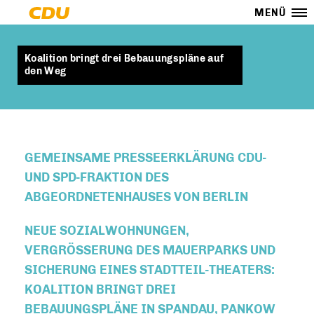
MENÜ
Koalition bringt drei Bebauungspläne auf
den Weg
GEMEINSAME PRESSEERKLÄRUNG CDU-
UND SPD-FRAKTION DES
ABGEORDNETENHAUSES VON BERLIN
NEUE SOZIALWOHNUNGEN,
VERGRÖSSERUNG DES MAUERPARKS UND S
ICHERUNG EINES STADTTEIL-THEATERS: K
OALITION BRINGT DREI B
EBAUUNGSPLÄNE IN SPANDAU, PANKOW U