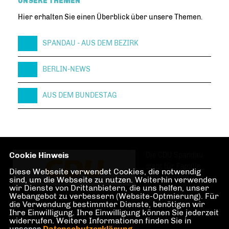
UNSERE THEMEN
Hier erhalten Sie einen Überblick über unsere Themen.
SPANDAU - AUS DEM BEZIRK
BERLIN-NEWS
AUS DEM BUNDESTAG
Cookie Hinweis
Die CDU Spandau
steht für Familie,
Diese Webseite verwendet Cookies, die notwendig
Investitionen und
sind, um die Webseite zu nutzen. Weiterhin verwenden
wir Dienste von Drittanbietern, die uns helfen, unser
Teilhabe im und am
Webangebot zu verbessern (Website-Optmierung). Für
Berliner Bezirk
die Verwendung bestimmter Dienste, benötigen wir
Spandau.
Ihre Einwilligung. Ihre Einwilligung können Sie jederzeit
widerrufen. Weitere Informationen finden Sie in
unserer
Datenschutzerklärung
.