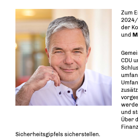
Zum E
2024/2
der Ko
und
M
Gemei
CDU u
Schlus
umfang
Umfang
zusätz
vorge
werden
und st
Über d
Finan
Sicherheitsgipfels sicherstellen.