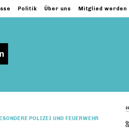
esse
Politik
Über uns
Mitglied werden
in
21
ESONDERE POLIZEI UND FEUERWEHR
Qu
CD