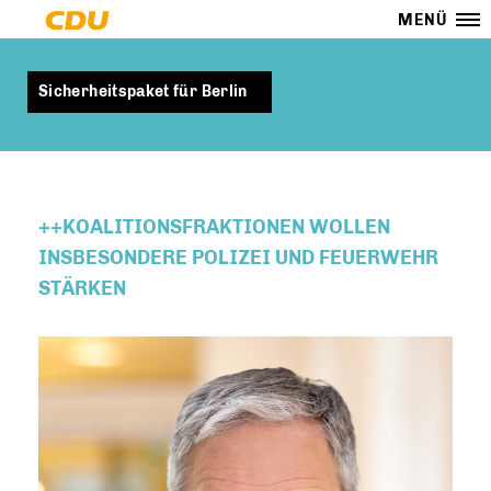
MENÜ
Sicherheitspaket für Berlin
++KOALITIONSFRAKTIONEN WOLLEN
INSBESONDERE POLIZEI UND FEUERWEHR
STÄRKEN